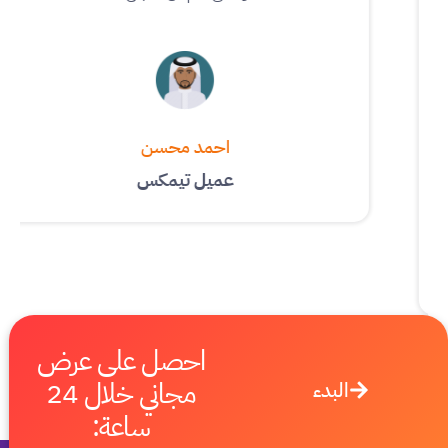
احمد محسن
عميل تيمكس
احصل على عرض
مجاني خلال 24
البدء
ساعة: